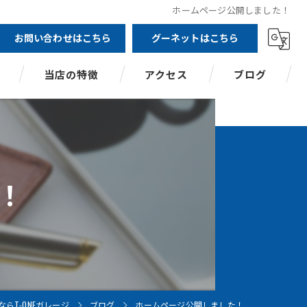
ホームページ公開しました！
お問い合わせはこちら
グーネットはこちら
当店の特徴
アクセス
ブログ
板金塗装
車検
！
車修理
車内クリーニング
下取り
らT-ONEガレージ
ブログ
ホームページ公開しました！