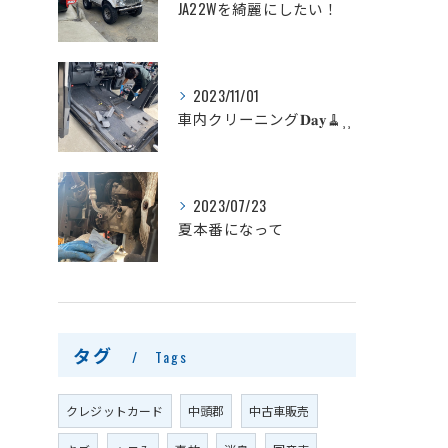
JA22Wを綺麗にしたい！
2023/11/01
車内クリーニング‪𝐃𝐚𝐲‬🧹⸒⸒
2023/07/23
夏本番になって
タグ
Tags
クレジットカード
中頭郡
中古車販売